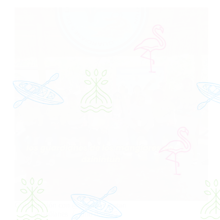
Colaboración con @turismoyucatan
guardianes
julio 8, 2025